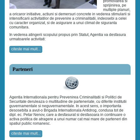
promovarea si
sprijinirea, pe
multiple planuri,
a oricaror initiative, actiuni si demersuri concrete in vederea stimularii si
intensificarii activitatilor de prevenire a criminalitatii, indeosebi a celei
cu caracter organizat, si de asigurare a unui climat de siguranta
comunitara.
In vederea atingerii scopului propus prin Statut, Agentia va desfasura
urmatoarele activitati:
citeste mai mult...
Parteneri
Agentia Internationala pentru Prevenirea Criminalitatii si Politici de
Securitate deruleaza o multitudine de parteneriate, cu diferite institutii
guvernamentale si neguvernamentale. In acest sens, o importanta
desosebita a avut-o Brigada Internationala Antidrog, condusa tot de
dipl. ec. Petar Nenov, care a desfasurat si desfasoara in continuare o
activa politica de atragere a unui numar cat mai mare de parteneri din
spatiul public romanesc.
citeste mai mult...