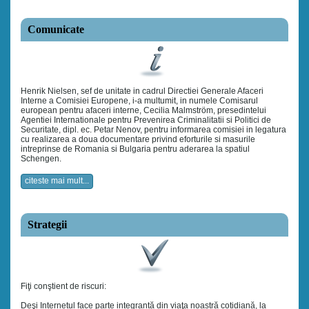
Comunicate
Henrik Nielsen, sef de unitate in cadrul Directiei Generale Afaceri
Interne a Comisiei Europene, i-a multumit, in numele Comisarul
european pentru afaceri interne, Cecilia Malmström, presedintelui
Agentiei Internationale pentru Prevenirea Criminalitatii si Politici de
Securitate, dipl. ec. Petar Nenov, pentru informarea comisiei in legatura
cu realizarea a doua documentare privind eforturile si masurile
intreprinse de Romania si Bulgaria pentru aderarea la spatiul
Schengen.
citeste mai mult...
Strategii
Fiţi conştient de riscuri:
Deşi Internetul face parte integrantă din viaţa noastră cotidiană, la