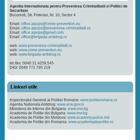
Agentia Internationala pentru Prevenirea Criminalitatii si Politici de
Securitate
Bucuresti, Str. Poterasi, Nr. 10, Sector 4
Email:
office.aipcps@crime-prevention.eu
Email:
office.aipcps@prevenirea-criminalitatii.ro
Email:
office.aipcps@gmail.com
Email:
office@brigada-antidrog.ro
web:
www.prevenirea-criminalitatii.ro
web:
www.crime-prevention.eu
web:
www.brigada-antidrog.ro
tel./fax: 0040 31.4259.545
DIGI: 0040 771.795 218
Linkuri utile
Inspectoratul General al Politiei Romane:
www.politiaromana.ro
Agentia Nationala Antidrog:
www.ana.gov.ro
Ministerul de Interne din Bulgaria:
www.mvr.bg
Academia de Politie din Bulgaria:
www.mvr.bg
Academia de Politie din Moldova:
www.academy.police.md
Academia de Politie din Romania:
www.academiadepolitie.ro