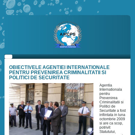
OBIECTIVELE AGENTIEI INTERNATIONALE
PENTRU PREVENIREA CRIMINALITATII SI
POLITICI DE SECURITATE
Agentia
Internationala
pentru
Prevenirea
Criminalitatii si
Politici de
Securitate a fost
infiintata in luna
octombrie 2009
si are ca scop,
potrivit
Statutului,